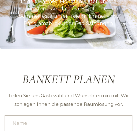
In den warmen Monaten bietet unsere
Sonnenterrasse Platz für Empfänge und
Sommerfeste unter freiem Himmel – mit
Panoramablick über Bad Salzungen.
BANKETT PLANEN
Teilen Sie uns Gästezahl und Wunschtermin mit.
Wir
schlagen Ihnen die passende Raumlösung vor.
Bitte
lasse
dieses