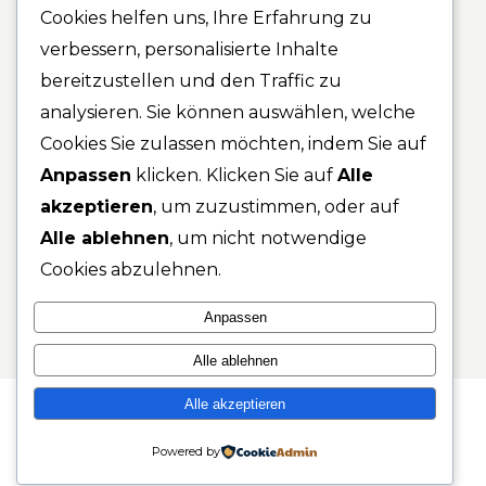
Cookies helfen uns, Ihre Erfahrung zu
VERANSTALTUNGEN
verbessern, personalisierte Inhalte
RESTAURANT
bereitzustellen und den Traffic zu
ZIMMER
analysieren. Sie können auswählen, welche
BAD SALZUNGEN
Cookies Sie zulassen möchten, indem Sie auf
KONTAKT
Anpassen
klicken. Klicken Sie auf
Alle
DATENSCHUTZERKLÄRUNG
akzeptieren
, um zuzustimmen, oder auf
Alle ablehnen
, um nicht notwendige
IMPRESSUM
Cookies abzulehnen.
Anpassen
Alle ablehnen
Alle akzeptieren
©PANORAMA HOTEL „AM FRANKENSTEIN“
Powered by
WEBSITE VON
BLUEWHITEAGENCY.COM