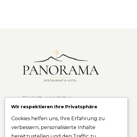
Bankett veranstalten
Übernachten vor Ort
Wir respektieren Ihre Privatsphäre
Cookies helfen uns, Ihre Erfahrung zu
VERANSTALTUNGEN
verbessern, personalisierte Inhalte
RESTAURANT
bereitzustellen und den Traffic zu